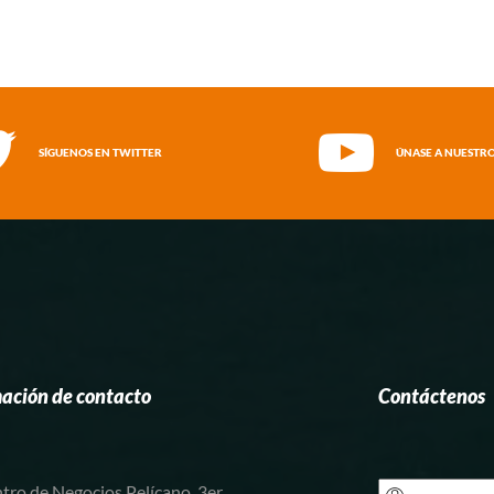
SÍGUENOS EN TWITTER
ÚNASE A NUESTRO
ación de contacto
Contáctenos
tro de Negocios Pelícano, 3er