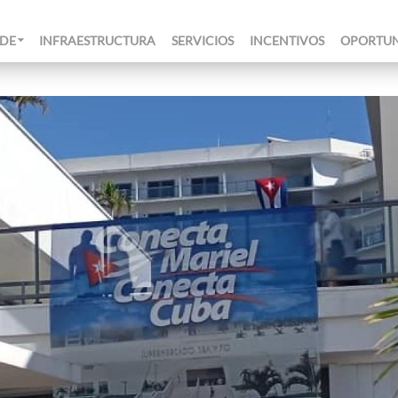
 DE
INFRAESTRUCTURA
SERVICIOS
INCENTIVOS
OPORTU
OTROS
CART
DE
PROY
CO
L